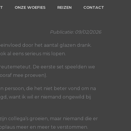
RT
ONZE WOEFIES
REIZEN
CONTACT
Publicatie: 09/02/2026
beïnvloed door het aantal glazen drank.
k al eens serieus mis lopen.
le reutemeteut. De eerste set speelden we
 vooraf mee proeven).
én persoon, die het niet beter vond om na
d, want ik wil er niemand ongewild bij
ijn collega’s groeien, maar niemand die er
t applaus meer en meer te verstommen.