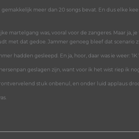
 gemakkelijk meer dan 20 songs bevat. En dus elke keer
jke martelgang was, vooral voor de zangeres. Maar ja, je 
udt met dat gedoe. Jammer genoeg bleef dat scenario z
mmer hadden gesleepd. En ja, hoor, daar was ie weer: ‘IK
rsenpan geslagen zijn, want voor ik het wist riep ik nog
trontvervelend stuk onbenul, en onder luid applaus droop 
as.