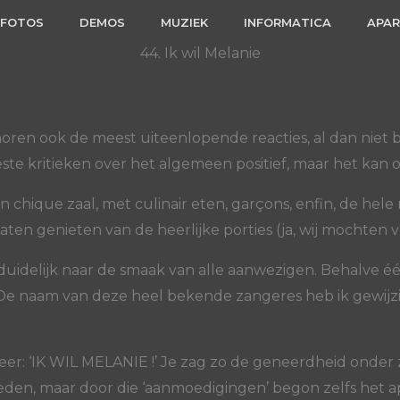
FOTOS
DEMOS
MUZIEK
INFORMATICA
APA
44. Ik wil Melanie
 horen ook de meest uiteenlopende reacties, al dan niet 
e kritieken over het algemeen positief, maar het kan oo
en chique zaal, met culinair eten, garçons, enfin, de he
laten genieten van de heerlijke porties (ja, wij mochten
 duidelijk naar de smaak van alle aanwezigen. Behalve é
De naam van deze heel bekende zangeres heb ik gewijzig
eer: ‘IK WIL MELANIE !’ Je zag zo de geneerdheid onder z
treden, maar door die ‘aanmoedigingen’ begon zelfs he