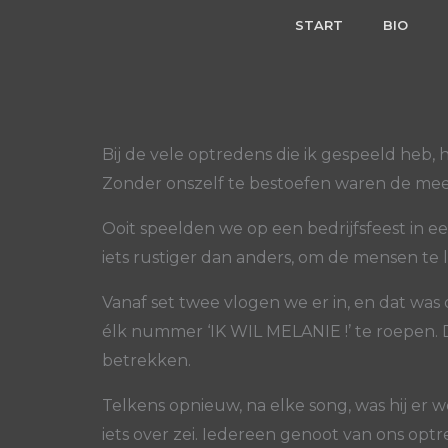
Skip
START
BIO
to
content
Bij de vele optredens die ik gespeeld heb,
Zonder onszelf te bestoefen waren de meest
Ooit speelden we op een bedrijfsfeest in e
iets rustiger dan anders, om de mensen te 
Vanaf set twee vlogen we er in, en dat was
élk nummer ‘IK WIL MELANIE !’ te roepen. 
betrekken.
Telkens opnieuw, na elke song, was hij er w
iets over zei. Iedereen genoot van ons op