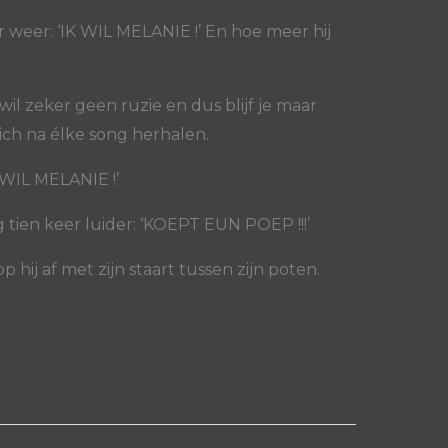
 weer: ‘IK WIL MELANIE !’ En hoe meer hij
wil zeker geen ruzie en dus blijf je maar
ich na élke song herhalen.
 WIL MELANIE !’
 tien keer luider: ‘KOEPT EUN POEP !!!’
hij af met zijn staart tussen zijn poten.