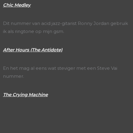
Chic Medley
Dit nummer van acid jazz-gitarist Ronny Jordan gebruik
ik als ringtone op mijn gsm.
After Hours (The Antidote)
En het mag al eens wat steviger met een Steve Vai
nummer.
The Crying Machine