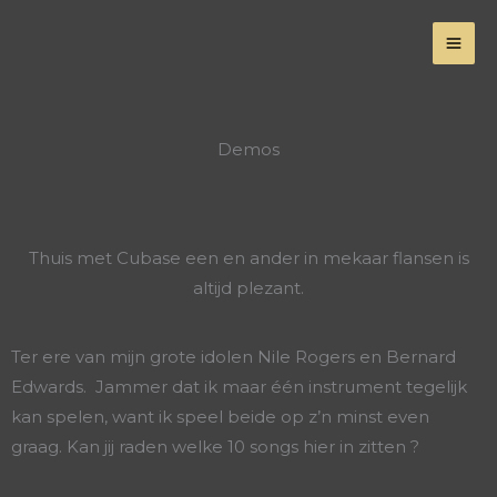
Skip
to
content
Demos
Thuis met Cubase een en ander in mekaar flansen is
altijd plezant.
Ter ere van mijn grote idolen Nile Rogers en Bernard
Edwards. Jammer dat ik maar één instrument tegelijk
kan spelen, want ik speel beide op z’n minst even
graag. Kan jij raden welke 10 songs hier in zitten ?