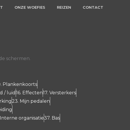
RT
ONZE WOEFIES
REIZEN
CONTACT
 de schermen.
. Plankenkoorts
d / luid
16. Effecten
17. Versterkers
erking
23. Mijn pedalen
eiding
 Interne organisatie
37. Bas