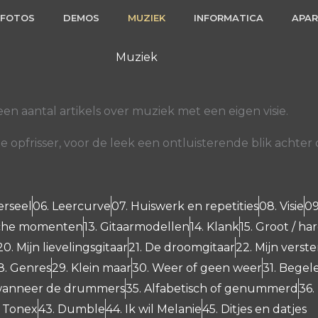
FOTOS
DEMOS
MUZIEK
INFORMATICA
APA
Muziek
een aantal artikels over muziek met een eigen visie.
opfrisser, voor de leek een ontluisterende blik achter
erseel
06. Leercurve
07. Huiswerk en repetities
08. Visie
09
ische momenten
13. Gitaarmodellen
14. Klank
15. Groot / har
20. Mijn lievelingsgitaar
21. De droomgitaar
22. Mijn verst
8. Genres
29. Klein maar
30. Weer of geen weer
31. Begel
 wanneer de drummers
35. Alfabetisch of genummerd
36.
. Tonex
43. Dumble
44. Ik wil Melanie
45. Ditjes en datjes