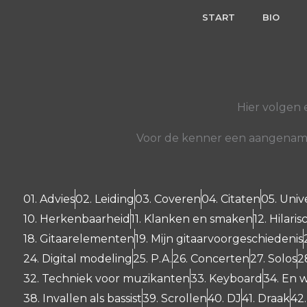
Skip
START
BIO
to
content
Hier volgen 
Voor de kenner een aangename 
01. Advies
02. Leiding
03. Coveren
04. Citaten
05. Univ
10. Herkenbaarheid
11. Klanken en smaken
12. Hilar
18. Gitaarelementen
19. Mijn gitaarvoorgeschiedenis
24. Digital modeling
25. P.A.
26. Concerten
27. Solos
2
32. Techniek voor muzikanten
33. Keyboard
34. En
38. Invallen als bassist
39. Scrollen
40. DJ
41. Draak
42