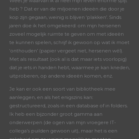
Weet je waarvan ik al heel mijn leven enorme spijt
heb ? Dat er van de miljoenen ideeën die door je
kop zijn gegaan, weinig is blijven ‘plakken’. Sinds
jaren doe ik het omgekeerd: om mijn hersenen
zoveel mogelijk ruimte te geven om met ideeën
te kunnen spelen, schrijf ik gewoon op wat ik moet
‘onthouden’ (papier vergeet niet, hersenen wél).
Met als resultaat (ook al is dat maar iets voorlopig)
dat je iets in handen hebt, waarmee je kan kneden,
uitproberen, op andere ideeën komen, enz.
Je kan er ook een soort van bibliotheek mee
aanleggen, en als het enigszins kan:
gestructureerd, zoals in een database of in folders.
Ik heb een bijzonder groot gamma aan
onderwerpen (de ogen van mijn vroegere IT-
collega’s puilden gewoon uit), maar het is een