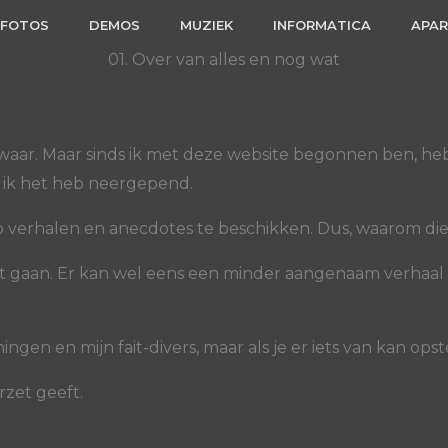
FOTOS
DEMOS
MUZIEK
INFORMATICA
APA
01. Over van alles en nog wat
ietwaar. Maar sinds ik met deze website begonnen ben, h
r ik het heb neergepend.
p verhalen en anecdotes te beschikken. Dus, waarom die n
at gaan. Er kan wel eens een minder aangenaam verhaal t
ingen en mijn fait-divers, maar als je er iets van kan ops
rzet geeft.