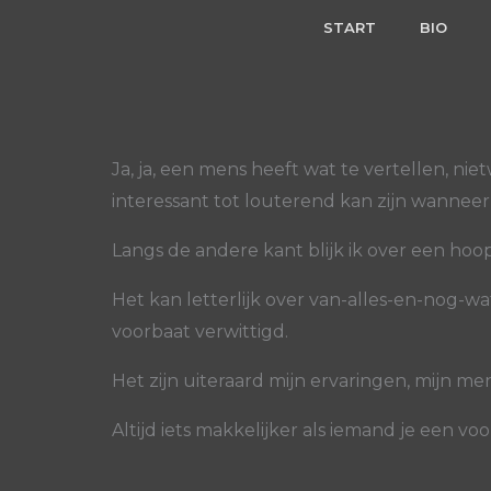
Skip
START
BIO
to
content
Ja, ja, een mens heeft wat te vertellen, n
interessant tot louterend kan zijn wannee
Langs de andere kant blijk ik over een hoo
Het kan letterlijk over van-alles-en-nog-w
voorbaat verwittigd.
Het zijn uiteraard mijn ervaringen, mijn men
Altijd iets makkelijker als iemand je een voo