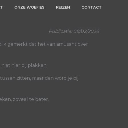
RT
ONZE WOEFIES
REIZEN
CONTACT
Publicatie: 08/02/2026
eb ik gemerkt dat het van amusant over
iet hier bij plakken.
ussen zitten, maar dan word je bij
teken, zoveel te beter.