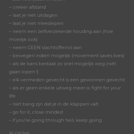
– creëer afstand
– laat je niet uitdagen
– laat je niet meeslepen
– neem een zelfverzekerde houding aan (hoe
moeilijk ook)
– neem GEEN slachtofferrol aan
– bewegen indien mogelijk (movement saves lives)
– als de kans bestaat zo snel mogelijk weg (niét
gaan lopen !)
– elk vermeden gevecht is een gewonnen gevecht
– als er geen enkele uitweg meer is: fight for your
life
– niet bang zijn dat je in de klappen valt
– go for it, close minded
– if you’re going through hell, keep going
4/ cyclus: