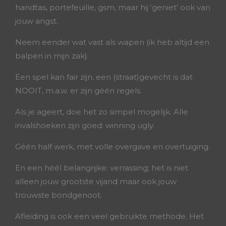
handtas, portefeuille, gsm, maar hij ‘geniet’ ook van
jouw angst.
Neem eender wat vast als wapen (ik heb altijd een
balpen in mijn zak).
Een spel kan fair zijn, een (straat)gevecht is dat
NOOIT, m.a.w. er zijn géén regels.
Als je ageert, doe het zo simpel mogelijk. Alle
invalshoeken zijn goed: winning ugly.
Géén half werk, met volle overgave en overtuiging.
En een héél belangrijke: verrassing; het is niet
alleen jouw grootste vijand maar ook jouw
trouwste bondgenoot.
Afleiding is ook een veel gebruikte methode. Het