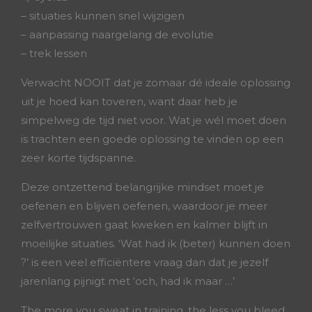
– situaties kunnen snel wijzigen
– aanpassing naargelang de evolutie
– trek lessen
Verwacht NOOIT dat je zomaar dé ideale oplossing
uit je hoed kan toveren, want daar heb je
simpelweg de tijd niet voor. Wat je wél moet doen
is trachten een goede oplossing te vinden op een
zeer korte tijdspanne.
Deze ontzettend belangrijke mindset moet je
oefenen en blijven oefenen, waardoor je meer
zelfvertrouwen gaat kweken en kalmer blijft in
moeilijke situaties. ‘Wat had ik (beter) kunnen doen
?’ is een veel efficiëntere vraag dan dat je jezelf
jarenlang pijnigt met ‘och, had ik maar …’
The more you sweat in training, the less you bleed