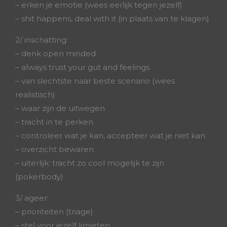
– erken je emotie (wees eerlijk tegen jezelf)
– shit happens, deal with it (in plaats van te klagen)
2/ inschatting:
– denk open minded
– always trust your gut and feelings
– van slechtste naar beste scenario (wees
realistisch)
– waar zijn de uitwegen
– tracht in te perken
– controleer wat je kan, accepteer wat je niet kan
– overzicht bewaren
– uiterlijk: tracht zo cool mogelijk te zijn
(pokerbody)
3/ ageer:
– prioriteiten (triage)
– stel voor jezelf limieten